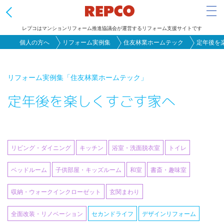
Tog
レプコはマンションリフォーム推進協議会が運営するリフォーム支援サイトです
メ
個人の方へ
リフォーム実例集
住友林業ホームテック
定年後を
イ
ン
リフォーム実例集
「住友林業ホームテック」
コ
定年後を楽しくすごす家へ
ン
テ
ン
ツ
リビング・ダイニング
キッチン
浴室・洗面脱衣室
トイレ
に
移
ベッドルーム
子供部屋・キッズルーム
和室
書斎・趣味室
動
収納・ウォークインクローゼット
玄関まわり
全面改装・リノベーション
セカンドライフ
デザインリフォーム