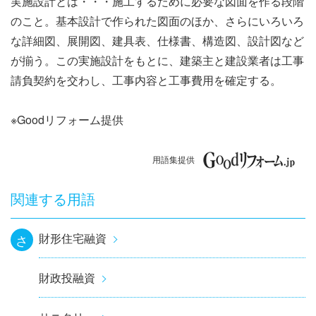
実施設計とは・・・施工するために必要な図面を作る段階
ナ
のこと。基本設計で作られた図面のほか、さらにいろいろ
ビ
な詳細図、展開図、建具表、仕様書、構造図、設計図など
が揃う。この実施設計をもとに、建築主と建設業者は工事
ゲ
請負契約を交わし、工事内容と工事費用を確定する。
ー
※Goodリフォーム提供
シ
ョ
用語集提供
ン
関連する用語
財形住宅融資
さ
財政投融資