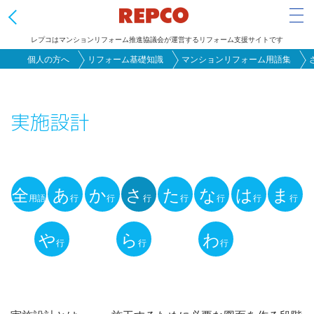
Tog
レプコはマンションリフォーム推進協議会が運営するリフォーム支援サイトです
メ
個人の方へ
リフォーム基礎知識
マンションリフォーム用語集
イ
ン
実施設計
コ
ン
テ
ン
全
あ
か
さ
た
な
は
ま
ツ
用語
行
行
行
行
行
行
行
用
に
語
や
ら
わ
移
行
行
行
動
解
説