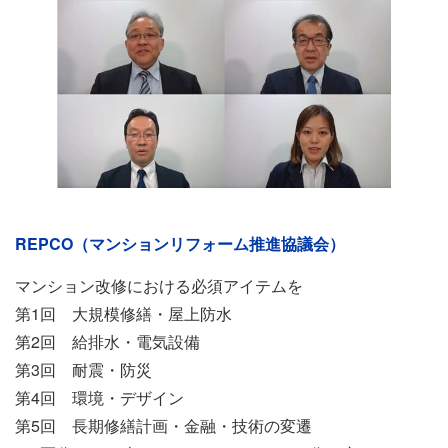
イ
REPCO（マンションリフォーム推進協議会）
ベ
ン
マンション改修における必須アイテムを
ト
第1回 大規模修繕・屋上防水
情
第2回 給排水・電気設備
報
第3回 耐震・防災
第4回 環境・デザイン
第5回 長期修繕計画・金融・技術の変遷