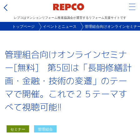
Tog
レプコはマンションリフォーム推進協議会が運営するリフォーム支援サイトです
メ
トップページ
イベントとニュース
管理組合向けオンラインセミナー
イ
ン
管理組合向けオンラインセミナ
コ
ン
ー[無料] 第5回は「長期修繕計
テ
画・金融・技術の変遷」のテー
ン
ツ
マで開催。これで２５テーマす
に
べて視聴可能!!
移
動
セミナー
管理組合