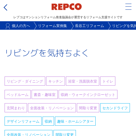
Tog
レプコはマンションリフォーム推進協議会が運営するリフォーム支援サイトです
メ
個人の方へ
リフォーム実例集
長谷工リフォーム
リビングを気
イ
ン
リビングを気持ちよく
コ
ン
テ
ン
リビング・ダイニング
キッチン
浴室・洗面脱衣室
トイレ
ツ
に
ベッドルーム
書斎・趣味室
収納・ウォークインクローゼット
移
玄関まわり
全面改装・リノベーション
間取り変更
セカンドライフ
動
デザインリフォーム
収納
趣味・ホームシアター
全面改装・リノベーション
間取り変更