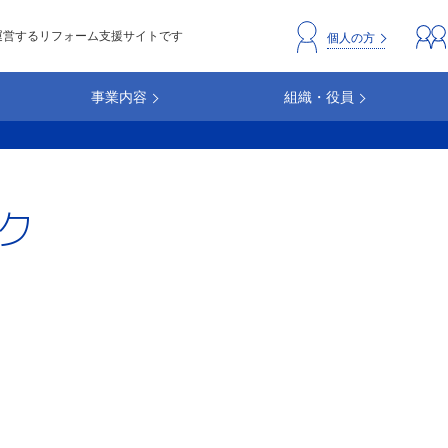
運営するリフォーム支援サイトです
header_repc
個人の方
事業内容
組織・役員
ク