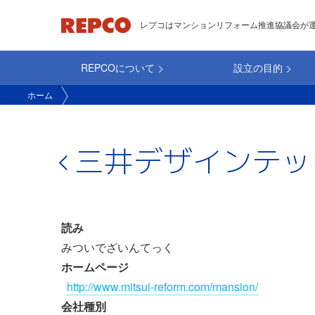
メ
レプコはマンションリフォーム推進協議会が
イ
ン
REPCOについて
設立の目的
コ
main_repco
ン
ホーム
テ
ン
ツ
三井デザインテッ
に
移
動
読み
みついでざいんてっく
ホームページ
http://www.mitsui-reform.com/mansion/
会社種別