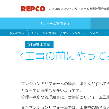
メ
レプコはマンションリフォーム推進協議会が
イ
ン
リフォーム実例集
コ
main_customer
ン
個人の方へ
リフォーム基礎知識
マンションリフォーム全ダンドリ
テ
ン
STEP5 工事編
ツ
工事の前にやって
に
移
動
マンションのリフォームの場合、ほとんどすべて
となっている場合が多いようです。
管理事務所や管理組合に、契約前にリフォーム工
またマンションリフォームでは、工事中の騒音な