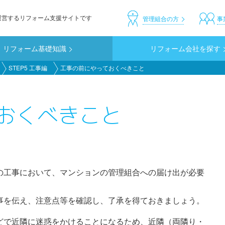
運営するリフォーム支援サイトです
header_custom
管理組合の方
事
リフォーム基礎知識
リフォーム会社を探す
STEP5 工事編
工事の前にやっておくべきこと
おくべきこと
の工事において、マンションの管理組合への届け出が必要
事を伝え、注意点等を確認し、了承を得ておきましょう。
どで近隣に迷惑をかけることになるため、近隣（両隣り・