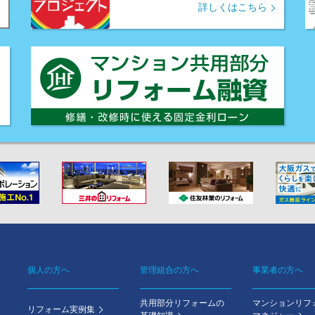
詳しくはこちら
個人の方へ
管理組合の方へ
事業者の方へ
Footer
共用部分リフォームの
マンションリフ
menu
リフォーム実例集
基礎知識
マネジャー