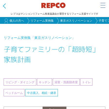
Tog
レプコはマンションリフォーム推進協議会が運営するリフォーム支援サイトです
メ
個人の方へ
リフォーム実例集
東京ガスリノベーション
子育て
イ
ン
リフォーム実例集
「東京ガスリノベーション」
コ
子育てファミリーの「超時短」
ン
テ
家族計画
ン
ツ
に
移
リビング・ダイニング
キッチン
浴室・洗面脱衣室
トイレ
動
ベッドルーム
中古購入、相続・継承