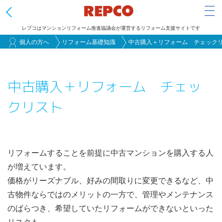
Tog
レプコはマンションリフォーム推進協議会が運営するリフォーム支援サイトです
メ
個人の方へ
リフォーム基礎知識
中古購入＋リフォーム チェック
イ
ン
中古購入＋リフォーム チェッ
コ
ン
クリスト
テ
ン
ツ
に
リフォームすることを前提に中古マンションを購入する人
移
が増えています。
動
価格がリーズナブル、好みの間取りに変更できるなど、中
古物件ならではのメリットの一方で、管理やメンテナンス
のばらつき、希望していたリフォームができないといった
リスクも。