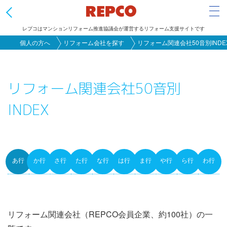
Tog
レプコはマンションリフォーム推進協議会が運営するリフォーム支援サイトです
メ
個人の方へ
リフォーム会社を探す
リフォーム関連会社50音別INDE
イ
ン
リフォーム関連会社50音別
コ
ン
INDEX
テ
ン
ツ
に
あ行
か行
さ行
た行
な行
は行
ま行
や行
ら行
わ行
Primary
移
動
tabs
リフォーム関連会社（REPCO会員企業、約100社）の一