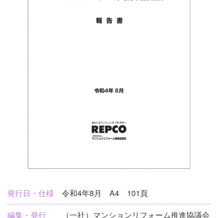
刊
発行日・仕様
令和4年8月 A4 101頁
行
編集・発行
（一社）マンションリフォーム推進協議会
物