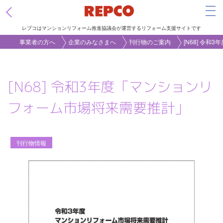
Tog
レプコはマンションリフォーム推進協議会が運営するリフォーム支援サイトです
メ
事業者の方へ
企業のみなさまへ
刊行物のご案内
[N68] 令
イ
ン
[N68] 令和3年度「マンションリ
コ
ン
フォーム市場将来需要推計」
テ
ン
ツ
刊行物情報
に
移
動