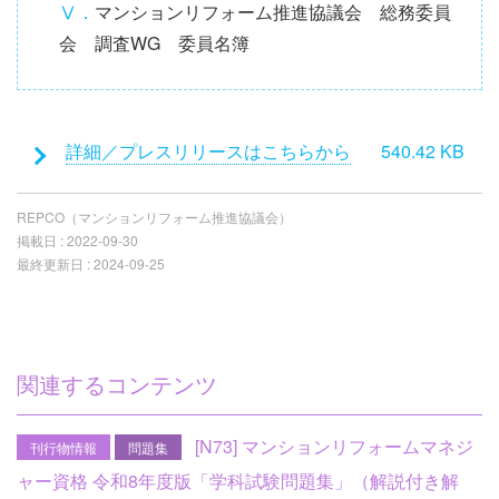
Ⅴ．
マンションリフォーム推進協議会 総務委員
会 調査WG 委員名簿
添
詳細／プレスリリースはこちらから
540.42 KB
付
フ
REPCO（マンションリフォーム推進協議会）
ァ
掲載日 :
2022-09-30
イ
最終更新日 :
2024-09-25
ル
関連するコンテンツ
[N73] マンションリフォームマネジ
刊行物情報
問題集
ャー資格 令和8年度版「学科試験問題集」（解説付き解