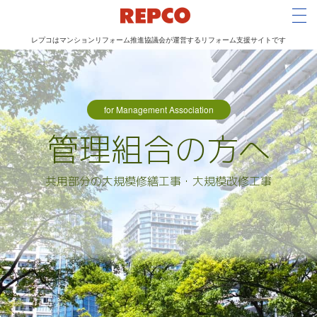
Tog
レプコはマンションリフォーム推進協議会が運営するリフォーム支援サイトです
メ
イ
ン
for Management Association
コ
管理組合の方へ
ン
テ
ン
共用部分の大規模修繕工事・大規模改修工事
ツ
に
移
動