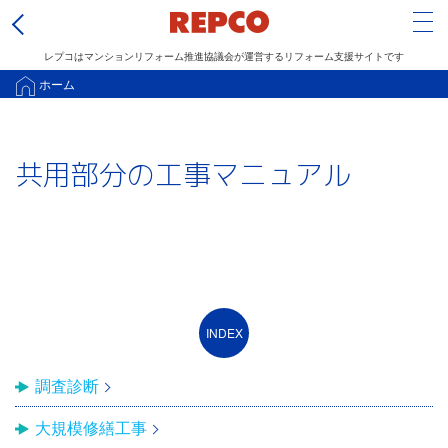
Tog
レプコはマンションリフォーム推進協議会が運営するリフォーム支援サイトです
メ
ホーム
イ
ン
共用部分の工事マニュアル
コ
ン
テ
ン
ツ
に
移
動
調査診断
大規模修繕工事