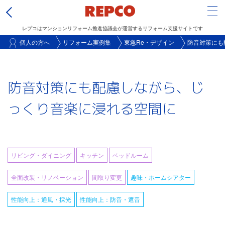
Tog
レプコはマンションリフォーム推進協議会が運営するリフォーム支援サイトです
メ
個人の方へ
リフォーム実例集
東急Re・デザイン
防音対策にも
イ
ン
防音対策にも配慮しながら、じ
コ
ン
っくり音楽に浸れる空間に
テ
ン
ツ
に
リビング・ダイニング
キッチン
ベッドルーム
移
全面改装・リノベーション
間取り変更
趣味・ホームシアター
動
性能向上：通風・採光
性能向上：防音・遮音