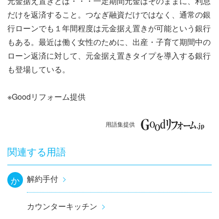
元金据え置きとは・・・一定期間元金はそのままに、利息
ナ
だけを返済すること。つなぎ融資だけではなく、通常の銀
ビ
行ローンでも１年間程度は元金据え置きが可能という銀行
もある。最近は働く女性のために、出産・子育て期間中の
ゲ
ローン返済に対して、元金据え置きタイプを導入する銀行
ー
も登場している。
シ
※Goodリフォーム提供
ョ
用語集提供
ン
関連する用語
解約手付
か
カウンターキッチン