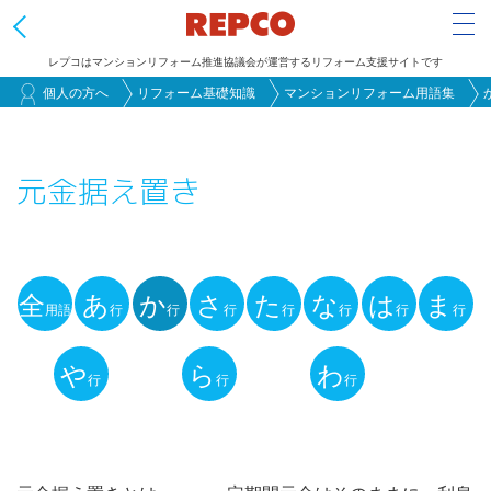
Tog
レプコはマンションリフォーム推進協議会が運営するリフォーム支援サイトです
メ
個人の方へ
リフォーム基礎知識
マンションリフォーム用語集
イ
ン
元金据え置き
コ
ン
テ
ン
全
あ
か
さ
た
な
は
ま
ツ
用語
行
行
行
行
行
行
行
用
に
語
や
ら
わ
移
行
行
行
動
解
説