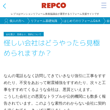
Tog
レプコはマンションリフォーム推進協議会が運営するリフォーム支援サイトです
メ
個人の方へ
リフォーム基礎知識
はじめてのリフォームQ＆A
会
イ
ン
会社選び、見積もり、契約について
怪しい会社はどうやったら見極
コ
ン
められますか？
テ
ン
ツ
に
なんの電話もなく訪問してきていきなり強引に工事をすす
移
めたり、不安をあおって耐震補強をすすめたり、次々と工
動
事をすすめてくるような会社は、悪質といえます。
こうした会社との悪質なトラブルが公的機関にも数多く報
告されています。このような素性のわからない会社に契約
を迫られても、きっぱり断りましょう。