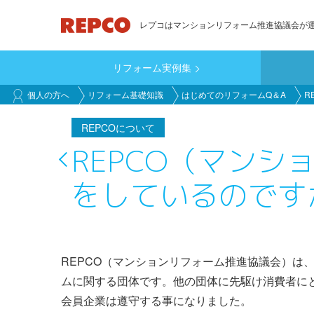
メ
レプコはマンションリフォーム推進協議会が
イ
ン
リフォーム実例集
コ
main_customer
ン
個人の方へ
リフォーム基礎知識
はじめてのリフォームQ＆A
R
テ
ン
REPCOについて
ツ
REPCO（マン
に
をしているのです
移
動
REPCO（マンションリフォーム推進協議会）は
ムに関する団体です。他の団体に先駆け消費者に
会員企業は遵守する事になりました。