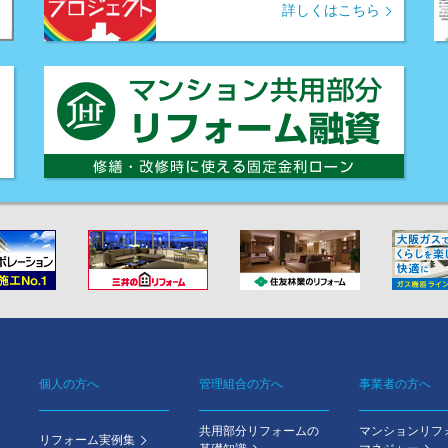
詳しくはこちら
個人の方へ
管理組合の方へ
事業者の方へ
Footer
共用部分リフォームの
マンションリフ
menu
リフォーム実例集
基礎知識
マネジャー