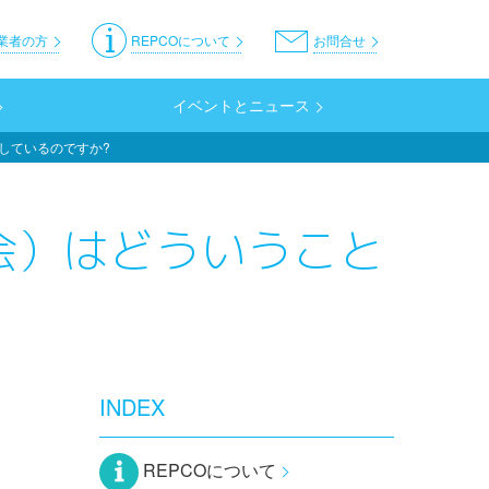
er
業者の方
REPCOについて
お問合せ
イベントとニュース
しているのですか?
会）はどういうこと
INDEX
REPCOについて