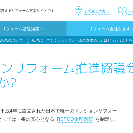
運営するリフォーム支援サイトです
header_custom
管理組合の方
事
リフォーム基礎知識
リフォーム会社を探す
EPCOについて
REPCO（マンションリフォーム推進協議会）はどういうことを
ションリフォーム推進協議
か?
、平成4年に設立された日本で唯一のマンションリフォー
とっては一番の安心となる
REPCO倫理綱領
を制定し、