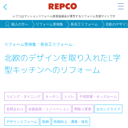
Tog
レプコはマンションリフォーム推進協議会が運営するリフォーム支援サイトです
メ
個人の方へ
リフォーム実例集
長谷工リフォーム
北欧のデザイ
イ
ン
リフォーム実例集
「長谷工リフォーム」
コ
北欧のデザインを取り入れたL字
ン
テ
型キッチンへのリフォーム
ン
ツ
に
移
リビング・ダイニング
キッチン
トイレ
子供部屋・キッズルーム
動
玄関まわり
全面改装・リノベーション
間取り変更
セカンドライフ
デザインリフォーム
収納
性能向上：通風・採光