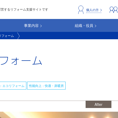
運営するリフォーム支援サイトです
header_repc
個人の方
事業内容
組織・役員
リフォーム
フォーム
：エコリフォーム
性能向上：快適・床暖房
After