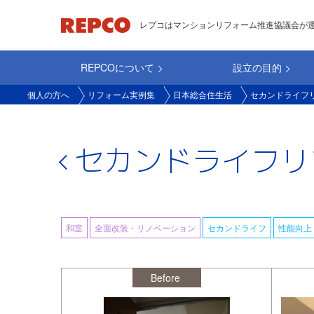
メ
レプコはマンションリフォーム推進協議会が
イ
ン
REPCOについて
設立の目的
コ
main_repco
ン
個人の方へ
リフォーム実例集
日本総合住生活
セカンドライフ
テ
ン
ツ
セカンドライフリ
に
移
動
和室
全面改装・リノベーション
セカンドライフ
性能向上