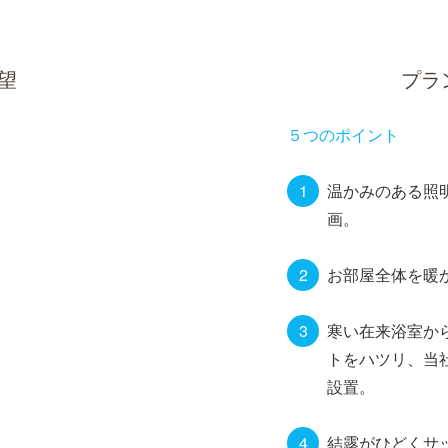
望
プラ
５つのポイント
温かみのある照
画。
お部屋全体を暖
寒い在来浴室か
トをハツリ、当
設置。
結露がひどくサ