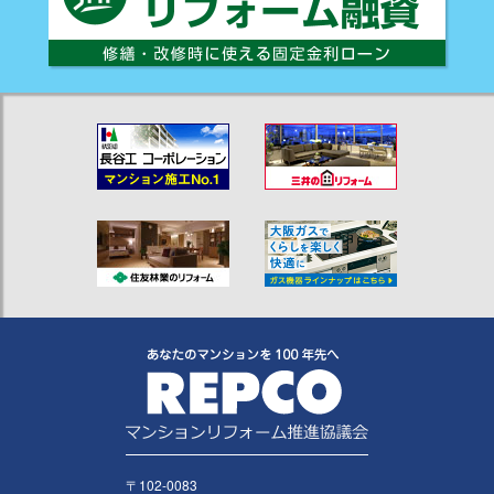
〒102-0083