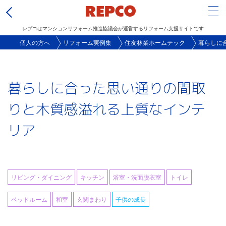
Tog
レプコはマンションリフォーム推進協議会が運営するリフォーム支援サイトです
メ
個人の方へ
リフォーム実例集
住友林業ホームテック
暮らしに
イ
ン
暮らしに合った思い通りの間取
コ
ン
りと木質感溢れる上質なインテ
テ
リア
ン
ツ
に
移
リビング・ダイニング
キッチン
浴室・洗面脱衣室
トイレ
動
ベッドルーム
和室
玄関まわり
子供の成長