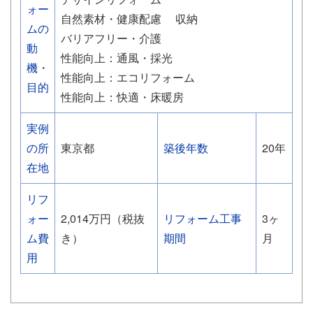
ォー
自然素材・健康配慮
収納
ムの
バリアフリー・介護
動
性能向上：通風・採光
機・
性能向上：エコリフォーム
目的
性能向上：快適・床暖房
実例
の所
東京都
築後年数
20年
在地
リフ
ォー
2,014万円（税抜
リフォーム工事
3ヶ
ム費
き）
期間
月
用