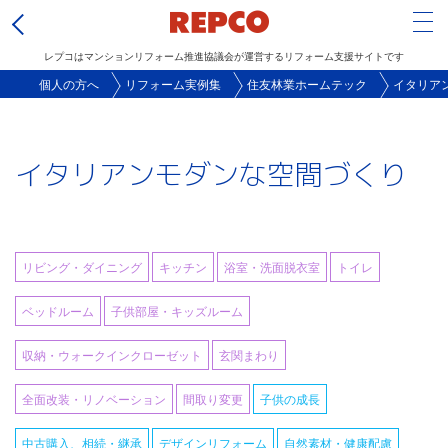
Tog
レプコはマンションリフォーム推進協議会が運営するリフォーム支援サイトです
メ
個人の方へ
リフォーム実例集
住友林業ホームテック
イタリア
イ
ン
イタリアンモダンな空間づくり
コ
ン
テ
ン
リビング・ダイニング
キッチン
浴室・洗面脱衣室
トイレ
ツ
に
ベッドルーム
子供部屋・キッズルーム
移
収納・ウォークインクローゼット
玄関まわり
動
全面改装・リノベーション
間取り変更
子供の成長
中古購入、相続・継承
デザインリフォーム
自然素材・健康配慮