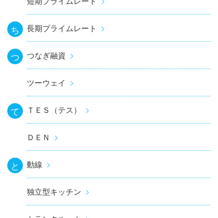
短期プライムレート
長期プライムレート
ち
つなぎ融資
つ
ツーウェイ
ＴＥＳ（テス）
て
ＤＥＮ
動線
と
独立型キッチン