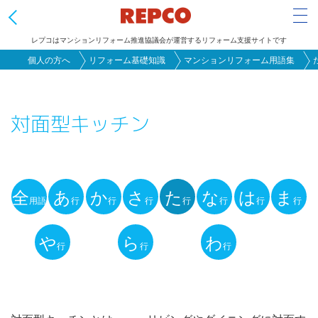
Tog
レプコはマンションリフォーム推進協議会が運営するリフォーム支援サイトです
メ
個人の方へ
リフォーム基礎知識
マンションリフォーム用語集
イ
ン
対面型キッチン
コ
ン
テ
ン
全
あ
か
さ
た
な
は
ま
ツ
用語
行
行
行
行
行
行
行
用
に
語
や
ら
わ
移
行
行
行
動
解
説