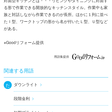
対面型キッチンとは・・・リビングやダイニングに対面す
ナ
る形で作業できる開放的なキッチンスタイル。作業中も家
ビ
族と対話しながら作業できるのが長所。ほかに１列に並べ
たＩ型、ワークトップの形から名が付いたＬ型、Ｕ型など
ゲ
がある。
ー
※Goodリフォーム提供
シ
ョ
用語集提供
ン
関連する用語
ダウンライト
た
段階金利