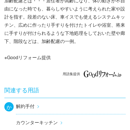
加齢配慮とは・・・居住者が高齢になり、体の動きが不自
ナ
由になった時でも、暮らしやすいように考えられた家や設
ビ
計を指す。段差のない床、車イスでも使えるシステムキッ
チン、広めに作ったり手すりを付けたトイレや浴室、将来
ゲ
に手すりが付けられるような下地処理をしておいた壁や廊
ー
下、階段などは、加齢配慮の一例。
シ
※Goodリフォーム提供
ョ
用語集提供
ン
関連する用語
解約手付
か
カウンターキッチン