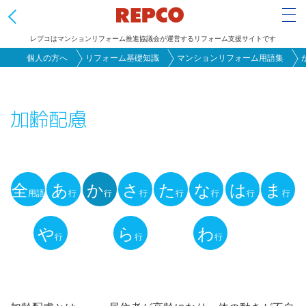
Tog
レプコはマンションリフォーム推進協議会が運営するリフォーム支援サイトです
メ
個人の方へ
リフォーム基礎知識
マンションリフォーム用語集
イ
ン
加齢配慮
コ
ン
テ
ン
全
あ
か
さ
た
な
は
ま
ツ
用語
行
行
行
行
行
行
行
用
に
語
や
ら
わ
移
行
行
行
動
解
説