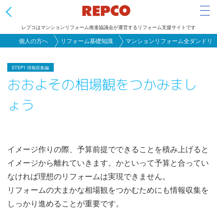
Tog
レプコはマンションリフォーム推進協議会が運営するリフォーム支援サイトです
メ
個人の方へ
リフォーム基礎知識
マンションリフォーム全ダンドリ
イ
ン
STEP1 情報収集編
おおよその相場観をつかみまし
コ
ン
ょう
テ
ン
ツ
に
イメージ作りの際、予算前提でできることを積み上げると
移
イメージから離れていきます。かといって予算と合ってい
動
なければ理想のリフォームは実現できません。
リフォームの大まかな相場観をつかむためにも情報収集を
しっかり進めることが重要です。