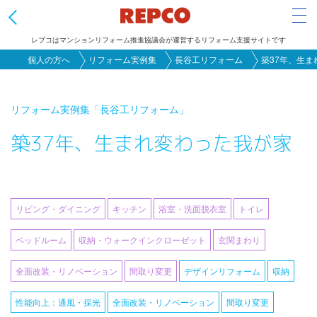
Tog
レプコはマンションリフォーム推進協議会が運営するリフォーム支援サイトです
メ
個人の方へ
リフォーム実例集
長谷工リフォーム
築37年、生ま
イ
ン
リフォーム実例集
「長谷工リフォーム」
コ
築37年、生まれ変わった我が家
ン
テ
ン
ツ
リビング・ダイニング
キッチン
浴室・洗面脱衣室
トイレ
に
移
ベッドルーム
収納・ウォークインクローゼット
玄関まわり
動
全面改装・リノベーション
間取り変更
デザインリフォーム
収納
性能向上：通風・採光
全面改装・リノベーション
間取り変更