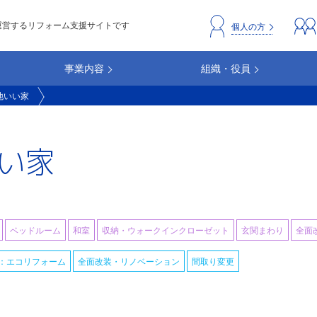
運営するリフォーム支援サイトです
header_repc
個人の方
事業内容
組織・役員
地いい家
い家
ベッドルーム
和室
収納・ウォークインクローゼット
玄関まわり
全面
：エコリフォーム
全面改装・リノベーション
間取り変更