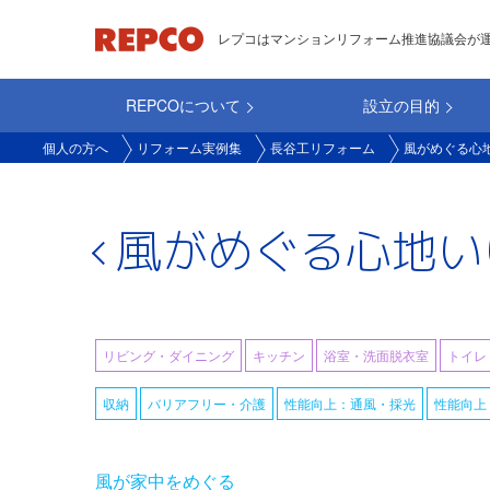
メ
レプコはマンションリフォーム推進協議会が
イ
ン
REPCOについて
設立の目的
コ
main_repco
ン
個人の方へ
リフォーム実例集
長谷工リフォーム
風がめぐる心
テ
ン
ツ
風がめぐる心地い
に
移
動
リビング・ダイニング
キッチン
浴室・洗面脱衣室
トイレ
収納
バリアフリー・介護
性能向上：通風・採光
性能向上
風が家中をめぐる