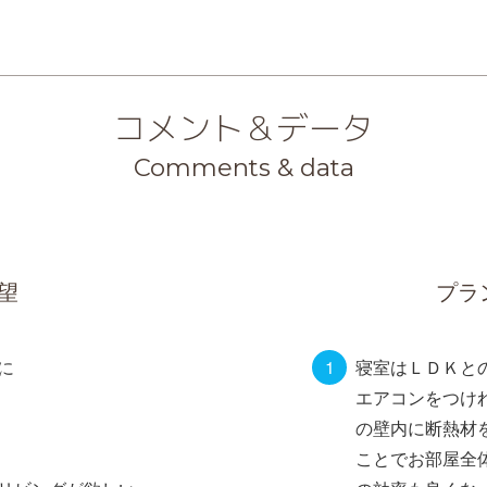
コメント＆データ
Comments & data
望
プラ
に
寝室はＬＤＫと
エアコンをつけ
の壁内に断熱材
ことでお部屋全